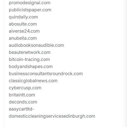
promodesignai.com
publicistspaper.com
quindaily.com
abosulte.com
aiverse24.com
anubella.com
audiobooksonaudible.com
beautenetwork.com
bitcoin-tracing.com
bodyandshapes.com
businessconsultantsroundrock.com
classicglobalnews.com
cybercusp.com
britaintt.com
deconds.com
easycartltd-
domesticcleaningservicesedinburgh.com