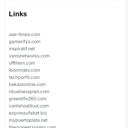
Links
uae-times.com
gamerifys.com
inspiratif.net
vsmsnetworks.com
offthem.com
ibommatv.com
techporfit.com
bekasionline.com
nbusinessplan.com
greenlife360.com
cantshoutitout.com
expressufabet.biz
mypuertoplata.net
thepioneerxpress.com