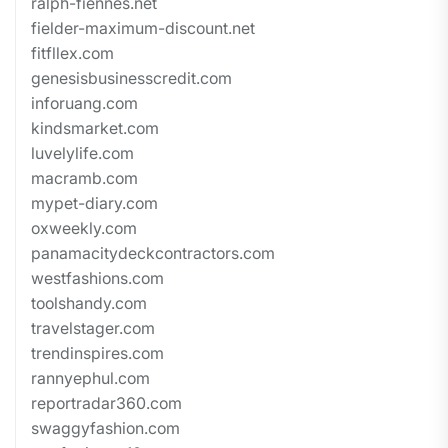
ralph-fiennes.net
fielder-maximum-discount.net
fitfllex.com
genesisbusinesscredit.com
inforuang.com
kindsmarket.com
luvelylife.com
macramb.com
mypet-diary.com
oxweekly.com
panamacitydeckcontractors.com
westfashions.com
toolshandy.com
travelstager.com
trendinspires.com
rannyephul.com
reportradar360.com
swaggyfashion.com