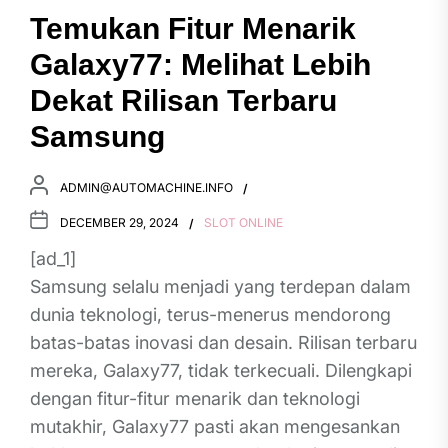
Temukan Fitur Menarik
Galaxy77: Melihat Lebih
Dekat Rilisan Terbaru
Samsung
ADMIN@AUTOMACHINE.INFO
DECEMBER 29, 2024
SLOT ONLINE
[ad_1]
Samsung selalu menjadi yang terdepan dalam
dunia teknologi, terus-menerus mendorong
batas-batas inovasi dan desain. Rilisan terbaru
mereka, Galaxy77, tidak terkecuali. Dilengkapi
dengan fitur-fitur menarik dan teknologi
mutakhir, Galaxy77 pasti akan mengesankan