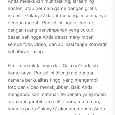
Anda melakukan multitasking, streaming
konten, atau bermain game dengan grafis
intensif, Galaxy77 dapat menangani semuanya
dengan mudah. Ponsel ini juga dilengkapi
dengan ruang penyimpanan yang cukup
besar, sehingga Anda dapat menyimpan
semua foto, video, dan aplikasi tanpa khawatir
kehabisan ruang.
Fitur menarik lainnya dari Galaxy77 adalah
kameranya. Ponsel ini dilengkapi dengan
kamera berkualitas tinggi yang mengambil
foto dan video menakjubkan. Baik Anda
mengabadikan matahari terbenam yang indah
atau mengambil foto selfie bersama teman,
kamera pada Galaxy77 akan membantu Anda