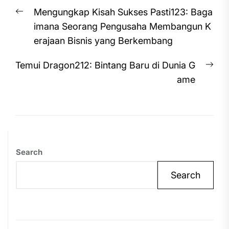
Post
Previous
Mengungkap Kisah Sukses Pasti123: Baga
navigation
post:
imana Seorang Pengusaha Membangun K
erajaan Bisnis yang Berkembang
Nex
Temui Dragon212: Bintang Baru di Dunia G
pos
ame
Search
Search