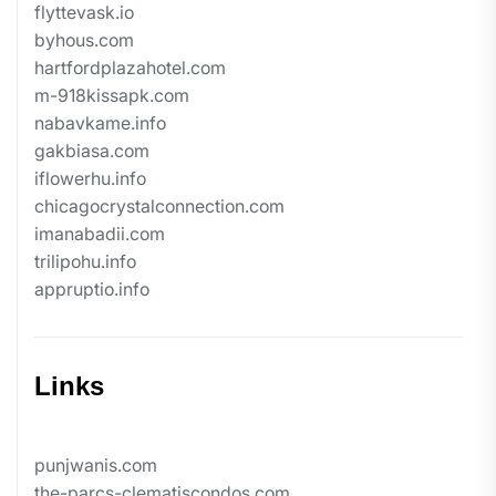
flyttevask.io
byhous.com
hartfordplazahotel.com
m-918kissapk.com
nabavkame.info
gakbiasa.com
iflowerhu.info
chicagocrystalconnection.com
imanabadii.com
trilipohu.info
appruptio.info
Links
punjwanis.com
the-parcs-clematiscondos.com