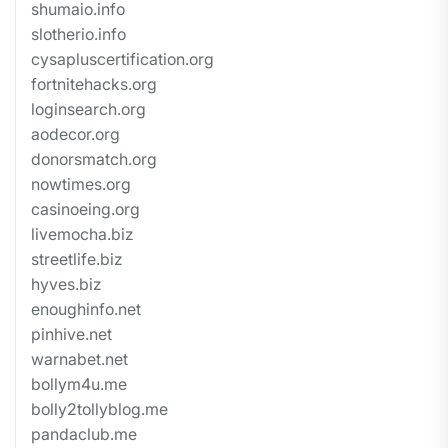
shumaio.info
slotherio.info
cysapluscertification.org
fortnitehacks.org
loginsearch.org
aodecor.org
donorsmatch.org
nowtimes.org
casinoeing.org
livemocha.biz
streetlife.biz
hyves.biz
enoughinfo.net
pinhive.net
warnabet.net
bollym4u.me
bolly2tollyblog.me
pandaclub.me