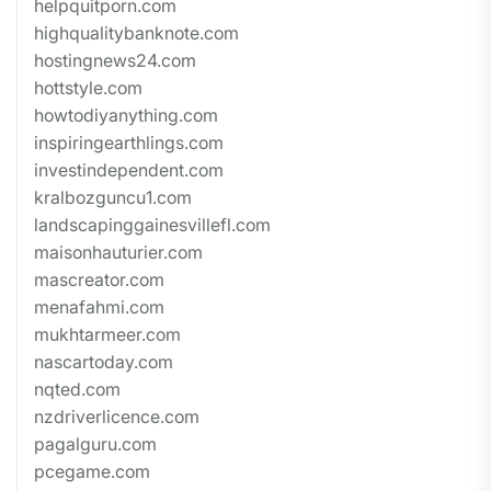
helpquitporn.com
highqualitybanknote.com
hostingnews24.com
hottstyle.com
howtodiyanything.com
inspiringearthlings.com
investindependent.com
kralbozguncu1.com
landscapinggainesvillefl.com
maisonhauturier.com
mascreator.com
menafahmi.com
mukhtarmeer.com
nascartoday.com
nqted.com
nzdriverlicence.com
pagalguru.com
pcegame.com