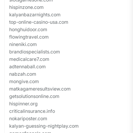
hispinzone.com
kalyanbazarnights.com
top-online-casino-usa.com
honghuidoor.com
flowingtravel.com
nineniki.com
brandiospecialists.com
medicalcare7.com
adtennaball.com
nabzah.com
mongive.com
matkagameresultsview.com
getsolutionsonline.com
hispinner.org
criticalinsurance.info
nokariposter.com
kalyan-guessing-nightplay.com