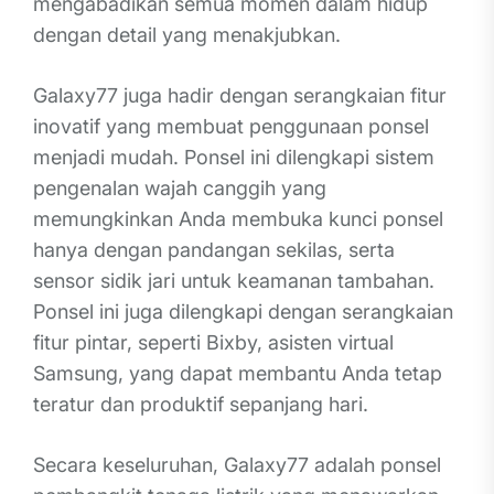
mengabadikan semua momen dalam hidup
dengan detail yang menakjubkan.
Galaxy77 juga hadir dengan serangkaian fitur
inovatif yang membuat penggunaan ponsel
menjadi mudah. Ponsel ini dilengkapi sistem
pengenalan wajah canggih yang
memungkinkan Anda membuka kunci ponsel
hanya dengan pandangan sekilas, serta
sensor sidik jari untuk keamanan tambahan.
Ponsel ini juga dilengkapi dengan serangkaian
fitur pintar, seperti Bixby, asisten virtual
Samsung, yang dapat membantu Anda tetap
teratur dan produktif sepanjang hari.
Secara keseluruhan, Galaxy77 adalah ponsel