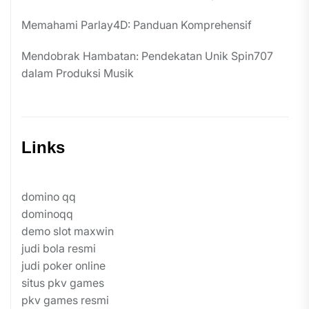
Memahami Parlay4D: Panduan Komprehensif
Mendobrak Hambatan: Pendekatan Unik Spin707
dalam Produksi Musik
Links
domino qq
dominoqq
demo slot maxwin
judi bola resmi
judi poker online
situs pkv games
pkv games resmi