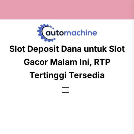
Skip
to
the
content
Slot
Slot Deposit Dana untuk Slot
Deposit
Gacor Malam Ini, RTP
Dana
untuk
Tertinggi Tersedia
Slot
Gacor
Malam
Ini,
RTP
Tertinggi
Tersedia