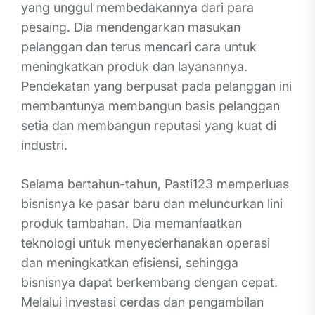
yang unggul membedakannya dari para
pesaing. Dia mendengarkan masukan
pelanggan dan terus mencari cara untuk
meningkatkan produk dan layanannya.
Pendekatan yang berpusat pada pelanggan ini
membantunya membangun basis pelanggan
setia dan membangun reputasi yang kuat di
industri.
Selama bertahun-tahun, Pasti123 memperluas
bisnisnya ke pasar baru dan meluncurkan lini
produk tambahan. Dia memanfaatkan
teknologi untuk menyederhanakan operasi
dan meningkatkan efisiensi, sehingga
bisnisnya dapat berkembang dengan cepat.
Melalui investasi cerdas dan pengambilan