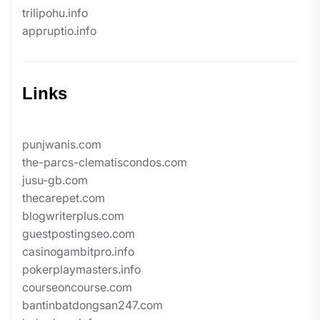
trilipohu.info
appruptio.info
Links
punjwanis.com
the-parcs-clematiscondos.com
jusu-gb.com
thecarepet.com
blogwriterplus.com
guestpostingseo.com
casinogambitpro.info
pokerplaymasters.info
courseoncourse.com
bantinbatdongsan247.com