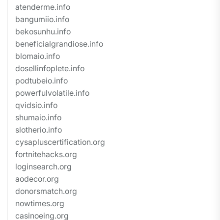
atenderme.info
bangumiio.info
bekosunhu.info
beneficialgrandiose.info
blomaio.info
dosellinfoplete.info
podtubeio.info
powerfulvolatile.info
qvidsio.info
shumaio.info
slotherio.info
cysapluscertification.org
fortnitehacks.org
loginsearch.org
aodecor.org
donorsmatch.org
nowtimes.org
casinoeing.org