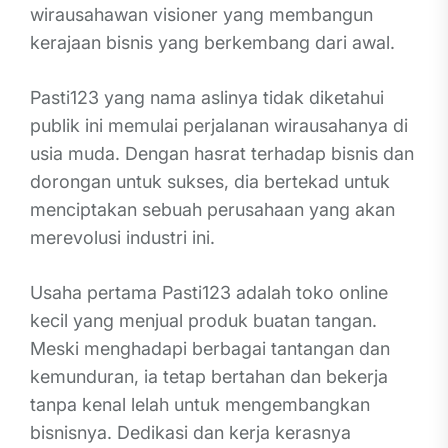
wirausahawan visioner yang membangun
kerajaan bisnis yang berkembang dari awal.
Pasti123 yang nama aslinya tidak diketahui
publik ini memulai perjalanan wirausahanya di
usia muda. Dengan hasrat terhadap bisnis dan
dorongan untuk sukses, dia bertekad untuk
menciptakan sebuah perusahaan yang akan
merevolusi industri ini.
Usaha pertama Pasti123 adalah toko online
kecil yang menjual produk buatan tangan.
Meski menghadapi berbagai tantangan dan
kemunduran, ia tetap bertahan dan bekerja
tanpa kenal lelah untuk mengembangkan
bisnisnya. Dedikasi dan kerja kerasnya