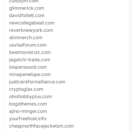
cultofjim.com
glimmerick.com
davidfollett.com
newcollegebeat.com
reverbnewyork.com
skinmerch.com
usvisaforum.com
bestmovierulz.com
jagalchi-trade.com
loopersound.com
minapenelope.com
justicereformalliance.com
cryptoglax.com
ohiohobbyplus.com
bogothemes.com
ajino-mingei.com
yourfreehost.info
cheapnorthfacejacketsm.com