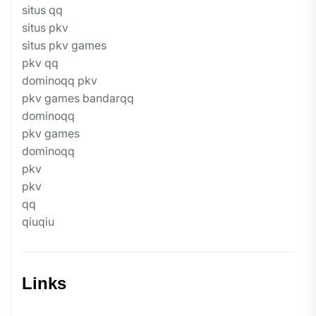
situs qq
situs pkv
situs pkv games
pkv qq
dominoqq pkv
pkv games bandarqq
dominoqq
pkv games
dominoqq
pkv
pkv
qq
qiuqiu
Links