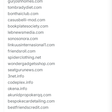
gurjoshhomes.com
tombradydiet.com
bonthaiclub.com
casusbelli-mod.com
bookplatesociety.com
lebnewsmedia.com
sonosonora.com
linkuusinternasional1.com
friendsroll.com
spiderclothing.net
wondergadgetsshop.com
seatgurunews.com
3net.info
codeplex.info
okena.info
akunidpropokerqq.com
bespokecardetailing.com
bestfriendscredit.com