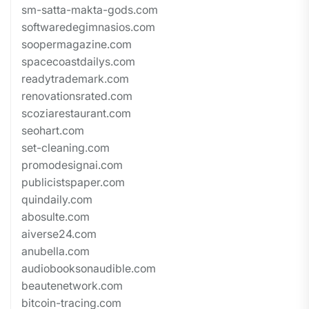
sm-satta-makta-gods.com
softwaredegimnasios.com
soopermagazine.com
spacecoastdailys.com
readytrademark.com
renovationsrated.com
scoziarestaurant.com
seohart.com
set-cleaning.com
promodesignai.com
publicistspaper.com
quindaily.com
abosulte.com
aiverse24.com
anubella.com
audiobooksonaudible.com
beautenetwork.com
bitcoin-tracing.com