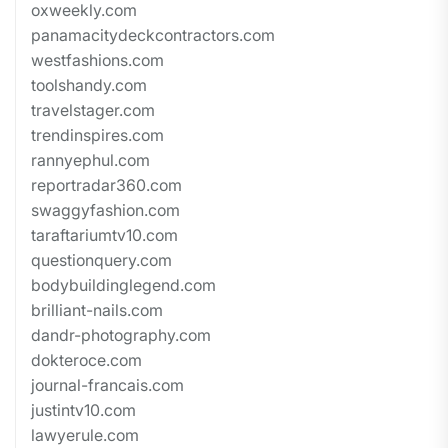
oxweekly.com
panamacitydeckcontractors.com
westfashions.com
toolshandy.com
travelstager.com
trendinspires.com
rannyephul.com
reportradar360.com
swaggyfashion.com
taraftariumtv10.com
questionquery.com
bodybuildinglegend.com
brilliant-nails.com
dandr-photography.com
dokteroce.com
journal-francais.com
justintv10.com
lawyerule.com