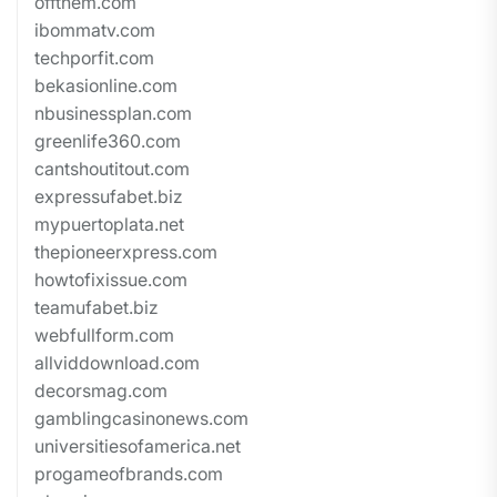
offthem.com
ibommatv.com
techporfit.com
bekasionline.com
nbusinessplan.com
greenlife360.com
cantshoutitout.com
expressufabet.biz
mypuertoplata.net
thepioneerxpress.com
howtofixissue.com
teamufabet.biz
webfullform.com
allviddownload.com
decorsmag.com
gamblingcasinonews.com
universitiesofamerica.net
progameofbrands.com