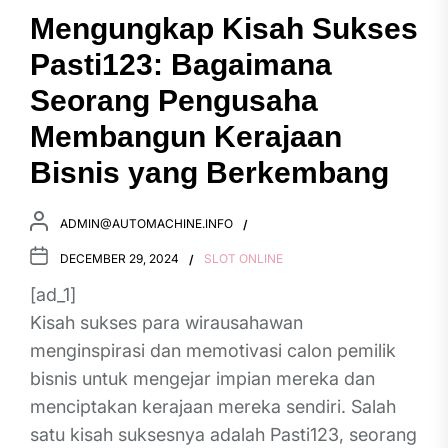
Mengungkap Kisah Sukses
Pasti123: Bagaimana
Seorang Pengusaha
Membangun Kerajaan
Bisnis yang Berkembang
ADMIN@AUTOMACHINE.INFO
DECEMBER 29, 2024
SLOT ONLINE
[ad_1]
Kisah sukses para wirausahawan
menginspirasi dan memotivasi calon pemilik
bisnis untuk mengejar impian mereka dan
menciptakan kerajaan mereka sendiri. Salah
satu kisah suksesnya adalah Pasti123, seorang