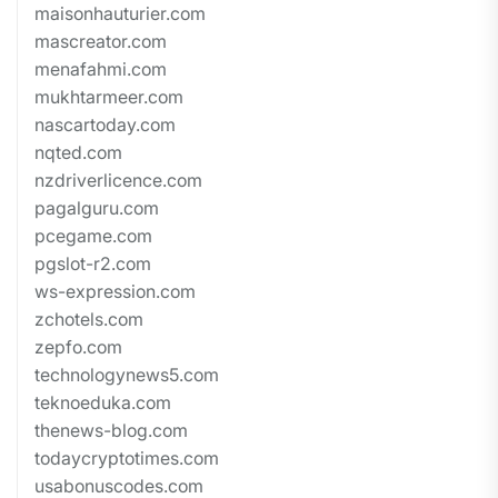
maisonhauturier.com
mascreator.com
menafahmi.com
mukhtarmeer.com
nascartoday.com
nqted.com
nzdriverlicence.com
pagalguru.com
pcegame.com
pgslot-r2.com
ws-expression.com
zchotels.com
zepfo.com
technologynews5.com
teknoeduka.com
thenews-blog.com
todaycryptotimes.com
usabonuscodes.com