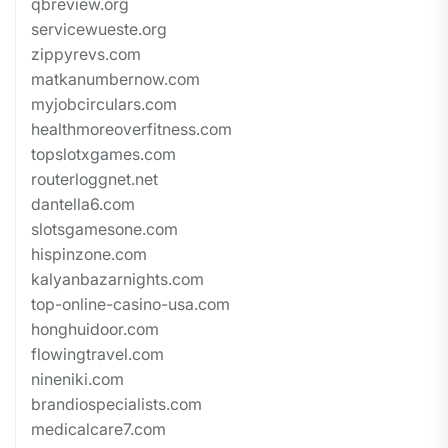
qbreview.org
servicewueste.org
zippyrevs.com
matkanumbernow.com
myjobcirculars.com
healthmoreoverfitness.com
topslotxgames.com
routerloggnet.net
dantella6.com
slotsgamesone.com
hispinzone.com
kalyanbazarnights.com
top-online-casino-usa.com
honghuidoor.com
flowingtravel.com
nineniki.com
brandiospecialists.com
medicalcare7.com