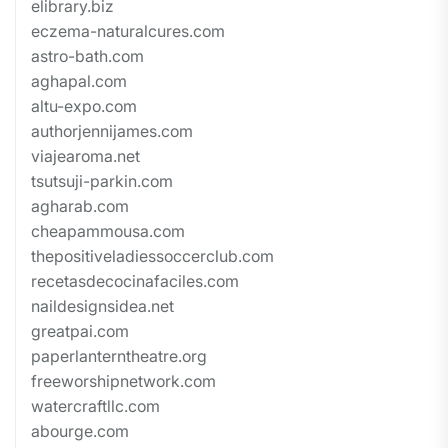
elibrary.biz
eczema-naturalcures.com
astro-bath.com
aghapal.com
altu-expo.com
authorjennijames.com
viajearoma.net
tsutsuji-parkin.com
agharab.com
cheapammousa.com
thepositiveladiessoccerclub.com
recetasdecocinafaciles.com
naildesignsidea.net
greatpai.com
paperlanterntheatre.org
freeworshipnetwork.com
watercraftllc.com
abourge.com