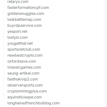
retarys.com
fasterformationcpf.com
goldensnuggles.com
lookbattlemap.com
buyrdpservice.com
yesport.net
tostylo.com
yougetthat.net
sportsnetclub.com
newbestcrypto.com
oxfordsave.com
iclassicgames.com
saung-artikel.com
fasthokivip2.com
observersports.com
cryptominingplus.com
aquinoticiaspe.com
longhairedfrenchbulldog.com