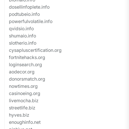
dosellinfoplete.info
podtubeio.info
powerfulvolatile.info
qvidsio.info
shumaio.info
slotherio.info
cysapluscertification.org
fortnitehacks.org
loginsearch.org
aodecor.org
donorsmatch.org
nowtimes.org
casinoeing.org
livemocha.biz
streetlife.biz
hyves.biz
enoughinfo.net