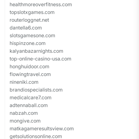
healthmoreoverfitness.com
topslotxgames.com
routerloggnet.net
dantella6.com
slotsgamesone.com
hispinzone.com
kalyanbazarnights.com
top-online-casino-usa.com
honghuidoor.com
flowingtravel.com
nineniki.com
brandiospecialists.com
medicalcare7.com
adtennaball.com
nabzah.com
mongive.com
matkagameresultsview.com
getsolutionsonline.com