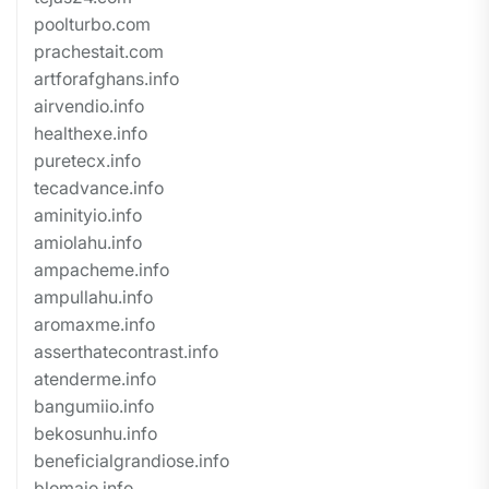
poolturbo.com
prachestait.com
artforafghans.info
airvendio.info
healthexe.info
puretecx.info
tecadvance.info
aminityio.info
amiolahu.info
ampacheme.info
ampullahu.info
aromaxme.info
asserthatecontrast.info
atenderme.info
bangumiio.info
bekosunhu.info
beneficialgrandiose.info
blomaio.info