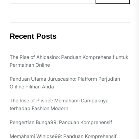
Recent Posts
The Rise of Ahlcasino: Panduan Komprehensif untuk
Permainan Online
Panduan Utama Juruscasino: Platform Perjudian
Online Pilihan Anda
The Rise of Plisbet: Memahami Dampaknya
terhadap Fashion Modern
Pengertian Bunga99: Panduan Komprehensif
Memahami Winlose99: Panduan Komprehensif