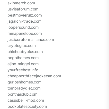
skinmerch.com
usvisaforum.com
bestmovierulz.com
jagalchi-trade.com
loopersound.com
minapenelope.com
justicereformalliance.com
cryptoglax.com
ohiohobbyplus.com
bogothemes.com
ajino-mingei.com
yourfreehost.info
cheapnorthfacejacketsm.com
gurjoshhomes.com
tombradydiet.com
bonthaiclub.com
casusbelli-mod.com
bookplatesociety.com