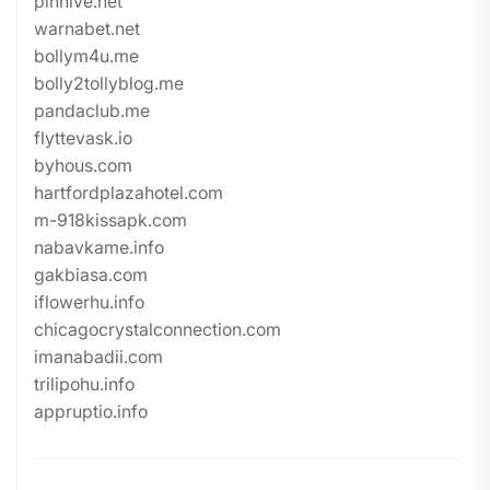
pinhive.net
warnabet.net
bollym4u.me
bolly2tollyblog.me
pandaclub.me
flyttevask.io
byhous.com
hartfordplazahotel.com
m-918kissapk.com
nabavkame.info
gakbiasa.com
iflowerhu.info
chicagocrystalconnection.com
imanabadii.com
trilipohu.info
appruptio.info