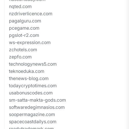
nqted.com
nzdriverlicence.com
pagalguru.com
pcegame.com
pgslot-r2.com
ws-expression.com
zchotels.com
zepfo.com
technologynews5.com
teknoeduka.com
thenews-blog.com
todaycryptotimes.com
usabonuscodes.com
sm-satta-makta-gods.com
softwaredegimnasios.com
soopermagazine.com
spacecoastdailys.com
readytrademark.com