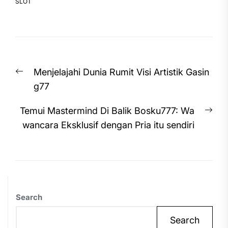
SLOT
Post
Previous
Menjelajahi Dunia Rumit Visi Artistik Gasin
navigation
post:
g77
Nex
Temui Mastermind Di Balik Bosku777: Wa
pos
wancara Eksklusif dengan Pria itu sendiri
Search
Search