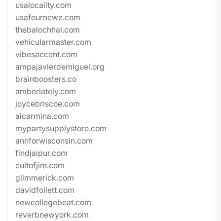
usalocality.com
usafournewz.com
thebalochhal.com
vehicularmaster.com
vibesaccent.com
ampajavierdemiguel.org
brainboosters.co
amberlately.com
joycebriscoe.com
aicarmina.com
mypartysupplystore.com
annforwisconsin.com
findjaipur.com
cultofjim.com
glimmerick.com
davidfollett.com
newcollegebeat.com
reverbnewyork.com