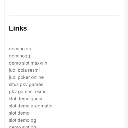
Links
domino qq
dominoqq
demo slot maxwin
judi bola resmi
judi poker online
situs pkv games
pkv games resmi
slot demo gacor
slot demo pragmatic
slot demo
slot demo pg
demo slot pg