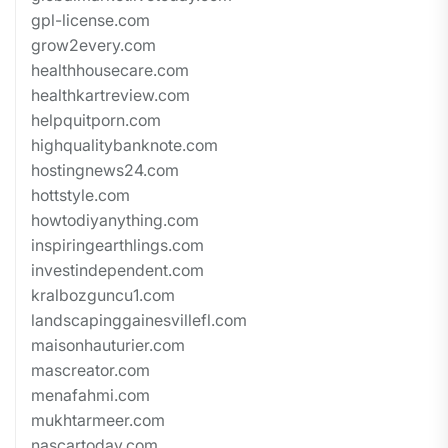
gpl-license.com
grow2every.com
healthhousecare.com
healthkartreview.com
helpquitporn.com
highqualitybanknote.com
hostingnews24.com
hottstyle.com
howtodiyanything.com
inspiringearthlings.com
investindependent.com
kralbozguncu1.com
landscapinggainesvillefl.com
maisonhauturier.com
mascreator.com
menafahmi.com
mukhtarmeer.com
nascartoday.com