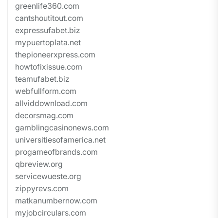
greenlife360.com
cantshoutitout.com
expressufabet.biz
mypuertoplata.net
thepioneerxpress.com
howtofixissue.com
teamufabet.biz
webfullform.com
allviddownload.com
decorsmag.com
gamblingcasinonews.com
universitiesofamerica.net
progameofbrands.com
qbreview.org
servicewueste.org
zippyrevs.com
matkanumbernow.com
myjobcirculars.com