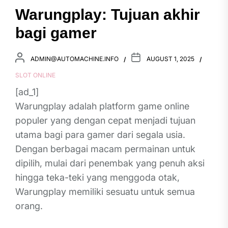
Warungplay: Tujuan akhir
bagi gamer
ADMIN@AUTOMACHINE.INFO
AUGUST 1, 2025
SLOT ONLINE
[ad_1]
Warungplay adalah platform game online
populer yang dengan cepat menjadi tujuan
utama bagi para gamer dari segala usia.
Dengan berbagai macam permainan untuk
dipilih, mulai dari penembak yang penuh aksi
hingga teka-teki yang menggoda otak,
Warungplay memiliki sesuatu untuk semua
orang.