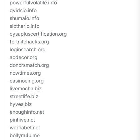
powerfulvolatile.info
qvidsio.info
shumaio.info
slotherio.info
cysapluscertification.org
fortnitehacks.org
loginsearch.org
aodecor.org
donorsmatch.org
nowtimes.org
casinoeing.org
livemocha.biz
streetlife.biz
hyves.biz
enoughinfo.net
pinhive.net
warnabet.net
bollym4u.me