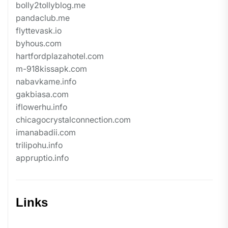
bolly2tollyblog.me
pandaclub.me
flyttevask.io
byhous.com
hartfordplazahotel.com
m-918kissapk.com
nabavkame.info
gakbiasa.com
iflowerhu.info
chicagocrystalconnection.com
imanabadii.com
trilipohu.info
appruptio.info
Links