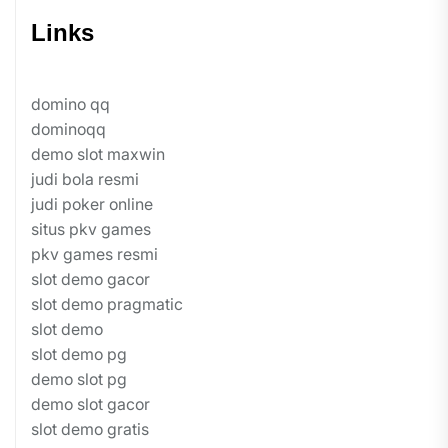
Links
domino qq
dominoqq
demo slot maxwin
judi bola resmi
judi poker online
situs pkv games
pkv games resmi
slot demo gacor
slot demo pragmatic
slot demo
slot demo pg
demo slot pg
demo slot gacor
slot demo gratis