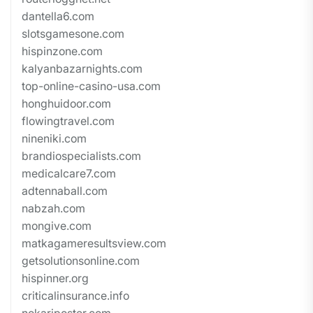
dantella6.com
slotsgamesone.com
hispinzone.com
kalyanbazarnights.com
top-online-casino-usa.com
honghuidoor.com
flowingtravel.com
nineniki.com
brandiospecialists.com
medicalcare7.com
adtennaball.com
nabzah.com
mongive.com
matkagameresultsview.com
getsolutionsonline.com
hispinner.org
criticalinsurance.info