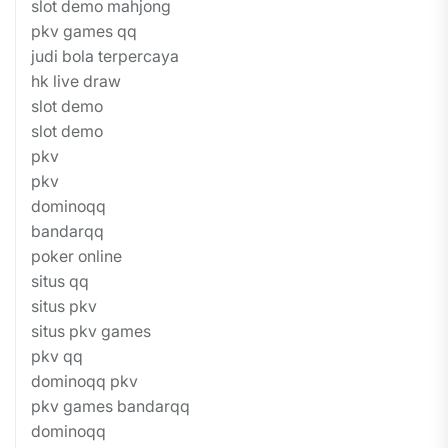
slot demo mahjong
pkv games qq
judi bola terpercaya
hk live draw
slot demo
slot demo
pkv
pkv
dominoqq
bandarqq
poker online
situs qq
situs pkv
situs pkv games
pkv qq
dominoqq pkv
pkv games bandarqq
dominoqq