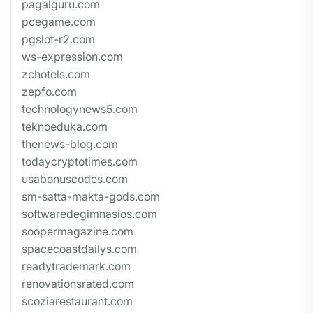
pagalguru.com
pcegame.com
pgslot-r2.com
ws-expression.com
zchotels.com
zepfo.com
technologynews5.com
teknoeduka.com
thenews-blog.com
todaycryptotimes.com
usabonuscodes.com
sm-satta-makta-gods.com
softwaredegimnasios.com
soopermagazine.com
spacecoastdailys.com
readytrademark.com
renovationsrated.com
scoziarestaurant.com