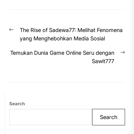
Post
Previous
The Rise of Sadewa77: Melihat Fenomena
navigation
post:
yang Menghebohkan Media Sosial
Nex
Temukan Dunia Game Online Seru dengan
pos
Sawit777
Search
Search