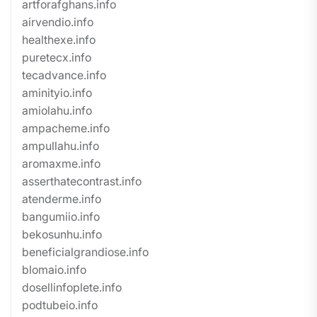
artforafghans.info
airvendio.info
healthexe.info
puretecx.info
tecadvance.info
aminityio.info
amiolahu.info
ampacheme.info
ampullahu.info
aromaxme.info
asserthatecontrast.info
atenderme.info
bangumiio.info
bekosunhu.info
beneficialgrandiose.info
blomaio.info
dosellinfoplete.info
podtubeio.info