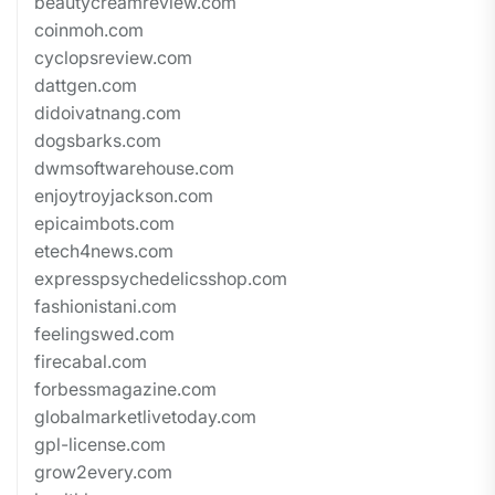
beautycreamreview.com
coinmoh.com
cyclopsreview.com
dattgen.com
didoivatnang.com
dogsbarks.com
dwmsoftwarehouse.com
enjoytroyjackson.com
epicaimbots.com
etech4news.com
expresspsychedelicsshop.com
fashionistani.com
feelingswed.com
firecabal.com
forbessmagazine.com
globalmarketlivetoday.com
gpl-license.com
grow2every.com