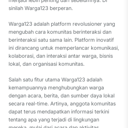
menjadi lebih penting dari sebelumnya. Di
sinilah Warga123 berperan.
Warga123 adalah platform revolusioner yang
mengubah cara komunitas berinteraksi dan
berinteraksi satu sama lain. Platform inovatif
ini dirancang untuk memperlancar komunikasi,
kolaborasi, dan interaksi antar warga, bisnis
lokal, dan organisasi komunitas.
Salah satu fitur utama Warga123 adalah
kemampuannya menghubungkan warga
dengan acara, berita, dan sumber daya lokal
secara real-time. Artinya, anggota komunitas
dapat terus mendapatkan informasi terkini
tentang apa yang terjadi di lingkungan
mereka, mulai dari acara dan aktivitas