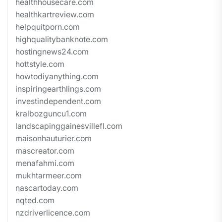
healthhousecare.com
healthkartreview.com
helpquitporn.com
highqualitybanknote.com
hostingnews24.com
hottstyle.com
howtodiyanything.com
inspiringearthlings.com
investindependent.com
kralbozguncu1.com
landscapinggainesvillefl.com
maisonhauturier.com
mascreator.com
menafahmi.com
mukhtarmeer.com
nascartoday.com
nqted.com
nzdriverlicence.com