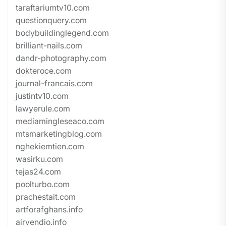
taraftariumtv10.com
questionquery.com
bodybuildinglegend.com
brilliant-nails.com
dandr-photography.com
dokteroce.com
journal-francais.com
justintv10.com
lawyerule.com
mediamingleseaco.com
mtsmarketingblog.com
nghekiemtien.com
wasirku.com
tejas24.com
poolturbo.com
prachestait.com
artforafghans.info
airvendio.info