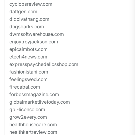
cyclopsreview.com
dattgen.com
didoivatnang.com
dogsbarks.com
dwmsoftwarehouse.com
enjoytroyjackson.com
epicaimbots.com
etech4news.com
expresspsychedelicsshop.com
fashionistani.com
feelingswed.com
firecabal.com
forbessmagazine.com
globalmarketlivetoday.com
gpl-license.com
grow2every.com
healthhousecare.com
healthkartreview.com