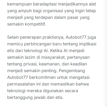
kemampuan beradaptasi menjadikannya alat
yang ampuh bagi organisasi yang ingin tetap
menjadi yang terdepan dalam pasar yang
semakin kompetitif.
Selain penerapan praktisnya, Autobot77 juga
memicu perbincangan baru tentang implikasi
etis dari teknologi AI. Ketika AI menjadi
semakin lazim di masyarakat, pertanyaan
tentang privasi, keamanan, dan keadilan
menjadi semakin penting. Pengembang
Autobot77 berkomitmen untuk mengatasi
permasalahan ini dan memastikan bahwa
teknologi mereka digunakan secara
bertanggung jawab dan etis.