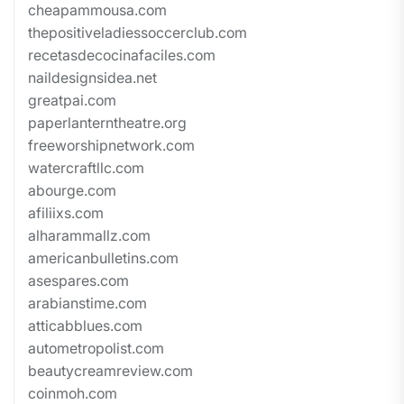
cheapammousa.com
thepositiveladiessoccerclub.com
recetasdecocinafaciles.com
naildesignsidea.net
greatpai.com
paperlanterntheatre.org
freeworshipnetwork.com
watercraftllc.com
abourge.com
afiliixs.com
alharammallz.com
americanbulletins.com
asespares.com
arabianstime.com
atticabblues.com
autometropolist.com
beautycreamreview.com
coinmoh.com