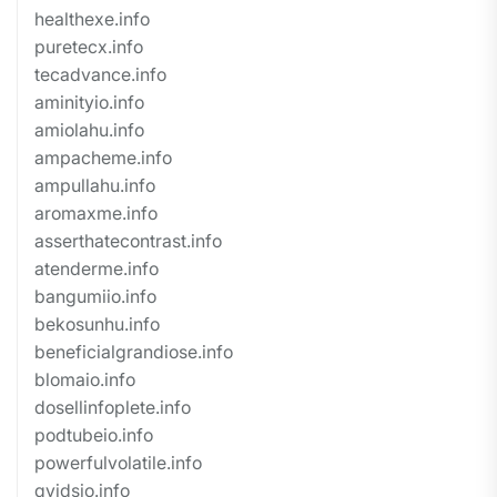
healthexe.info
puretecx.info
tecadvance.info
aminityio.info
amiolahu.info
ampacheme.info
ampullahu.info
aromaxme.info
asserthatecontrast.info
atenderme.info
bangumiio.info
bekosunhu.info
beneficialgrandiose.info
blomaio.info
dosellinfoplete.info
podtubeio.info
powerfulvolatile.info
qvidsio.info