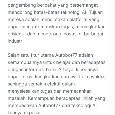
pengembang berbakat yang bersemangat
mendorong batas-batas teknologi AI. Tujuan
mereka adalah menciptakan platform yang
dapat mengotomatiskan tugas, meningkatkan
efisiensi, dan mendorong inovasi di berbagai
industri.
Salah satu fitur utama Autobot77 adalah
kemampuannya untuk belajar dan beradaptasi
dengan informasi baru. Artinya, kinerjanya
dapat terus ditingkatkan dari waktu ke waktu,
sehingga semakin efektif dalam
menyelesaikan tugas dan memecahkan
masalah. Kemampuan beradaptasi inilah yang
membedakan Autobot77 dari teknologi AI
lainnya di pasar.