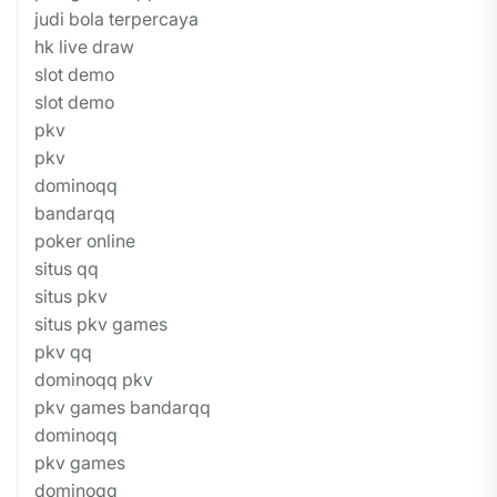
judi bola terpercaya
hk live draw
slot demo
slot demo
pkv
pkv
dominoqq
bandarqq
poker online
situs qq
situs pkv
situs pkv games
pkv qq
dominoqq pkv
pkv games bandarqq
dominoqq
pkv games
dominoqq