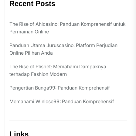
Recent Posts
The Rise of Ahlcasino: Panduan Komprehensif untuk
Permainan Online
Panduan Utama Juruscasino: Platform Perjudian
Online Pilihan Anda
The Rise of Plisbet: Memahami Dampaknya
terhadap Fashion Modern
Pengertian Bunga99: Panduan Komprehensif
Memahami Winlose99: Panduan Komprehensif
Links