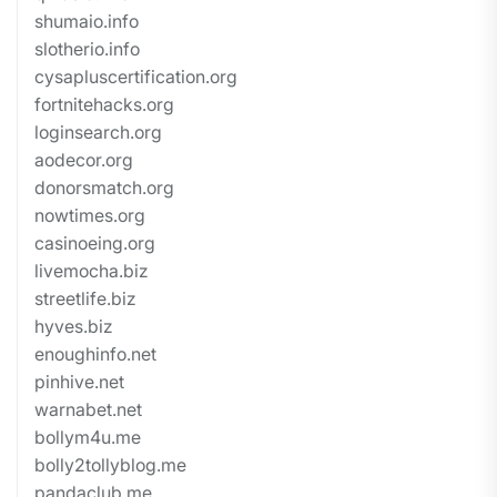
shumaio.info
slotherio.info
cysapluscertification.org
fortnitehacks.org
loginsearch.org
aodecor.org
donorsmatch.org
nowtimes.org
casinoeing.org
livemocha.biz
streetlife.biz
hyves.biz
enoughinfo.net
pinhive.net
warnabet.net
bollym4u.me
bolly2tollyblog.me
pandaclub.me