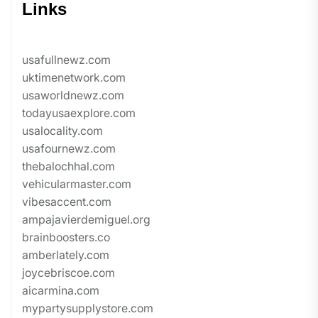
Links
usafullnewz.com
uktimenetwork.com
usaworldnewz.com
todayusaexplore.com
usalocality.com
usafournewz.com
thebalochhal.com
vehicularmaster.com
vibesaccent.com
ampajavierdemiguel.org
brainboosters.co
amberlately.com
joycebriscoe.com
aicarmina.com
mypartysupplystore.com