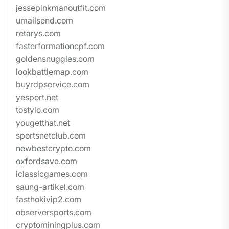
jessepinkmanoutfit.com
umailsend.com
retarys.com
fasterformationcpf.com
goldensnuggles.com
lookbattlemap.com
buyrdpservice.com
yesport.net
tostylo.com
yougetthat.net
sportsnetclub.com
newbestcrypto.com
oxfordsave.com
iclassicgames.com
saung-artikel.com
fasthokivip2.com
observersports.com
cryptominingplus.com