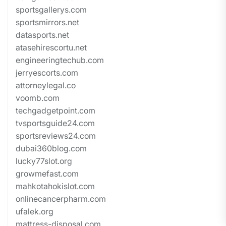
sportsgallerys.com
sportsmirrors.net
datasports.net
atasehirescortu.net
engineeringtechub.com
jerryescorts.com
attorneylegal.co
voomb.com
techgadgetpoint.com
tvsportsguide24.com
sportsreviews24.com
dubai360blog.com
lucky77slot.org
growmefast.com
mahkotahokislot.com
onlinecancerpharm.com
ufalek.org
mattress-disposal.com