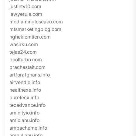
justintv10.com
lawyerule.com
mediamingleseaco.com
mtsmarketingblog.com
nghekiemtien.com
wasirku.com
tejas24.com
poolturbo.com
prachestait.com
artforafghans.info
airvendio.info
healthexe.info
puretecx.info
tecadvance.info
aminityio.info
amiolahu.info
ampacheme.info
ampullahu.info