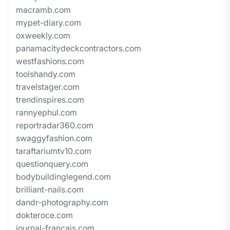
macramb.com
mypet-diary.com
oxweekly.com
panamacitydeckcontractors.com
westfashions.com
toolshandy.com
travelstager.com
trendinspires.com
rannyephul.com
reportradar360.com
swaggyfashion.com
taraftariumtv10.com
questionquery.com
bodybuildinglegend.com
brilliant-nails.com
dandr-photography.com
dokteroce.com
journal-francais.com