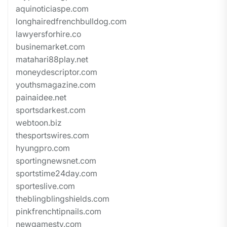
aquinoticiaspe.com
longhairedfrenchbulldog.com
lawyersforhire.co
businemarket.com
matahari88play.net
moneydescriptor.com
youthsmagazine.com
painaidee.net
sportsdarkest.com
webtoon.biz
thesportswires.com
hyungpro.com
sportingnewsnet.com
sportstime24day.com
sporteslive.com
theblingblingshields.com
pinkfrenchtipnails.com
newgamestv.com