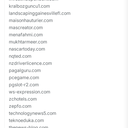
kralbozguncu1.com
landscapinggainesvillefl.com
maisonhauturier.com
mascreator.com
menafahmi.com
mukhtarmeer.com
nascartoday.com
nqted.com
nzdriverlicence.com
pagalguru.com
pcegame.com
pgslot-r2.com
ws-expression.com
zchotels.com
zepfo.com
technologynews5.com
teknoeduka.com
thenews-blog.com