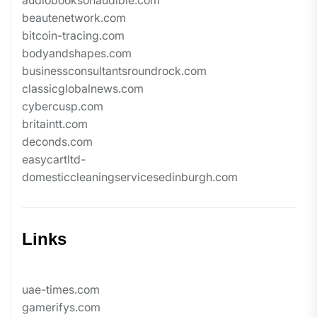
audiobooksonaudible.com
beautenetwork.com
bitcoin-tracing.com
bodyandshapes.com
businessconsultantsroundrock.com
classicglobalnews.com
cybercusp.com
britaintt.com
deconds.com
easycartltd-
domesticcleaningservicesedinburgh.com
Links
uae-times.com
gamerifys.com