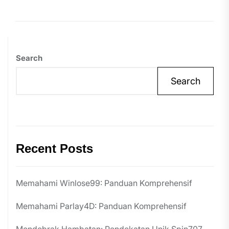
Search
Search
Recent Posts
Memahami Winlose99: Panduan Komprehensif
Memahami Parlay4D: Panduan Komprehensif