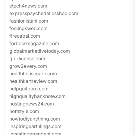
etech4news.com
expresspsychedelicsshop.com
fashionistani.com
feelingswed.com
firecabal.com
forbessmagazine.com
globalmarketlivetoday.com
gpl-license.com
grow2every.com
healthhousecare.com
healthkartreview.com
helpquitporn.com
highqualitybanknote.com
hostingnews24.com
hottstyle.com
howtodiyanything.com
inspiringearthlings.com
investindependent.com