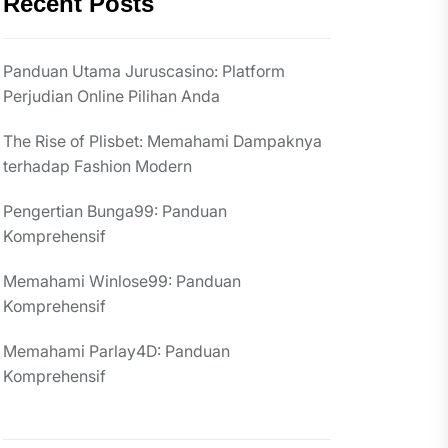
Recent Posts
Panduan Utama Juruscasino: Platform
Perjudian Online Pilihan Anda
The Rise of Plisbet: Memahami Dampaknya
terhadap Fashion Modern
Pengertian Bunga99: Panduan
Komprehensif
Memahami Winlose99: Panduan
Komprehensif
Memahami Parlay4D: Panduan
Komprehensif