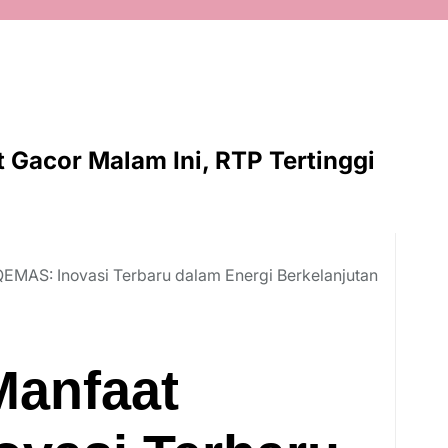
t Gacor Malam Ini, RTP Tertinggi
QEMAS: Inovasi Terbaru dalam Energi Berkelanjutan
Manfaat