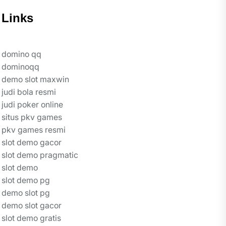
Links
domino qq
dominoqq
demo slot maxwin
judi bola resmi
judi poker online
situs pkv games
pkv games resmi
slot demo gacor
slot demo pragmatic
slot demo
slot demo pg
demo slot pg
demo slot gacor
slot demo gratis