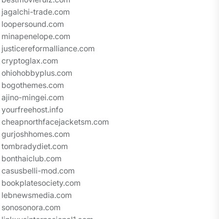
jagalchi-trade.com
loopersound.com
minapenelope.com
justicereformalliance.com
cryptoglax.com
ohiohobbyplus.com
bogothemes.com
ajino-mingei.com
yourfreehost.info
cheapnorthfacejacketsm.com
gurjoshhomes.com
tombradydiet.com
bonthaiclub.com
casusbelli-mod.com
bookplatesociety.com
lebnewsmedia.com
sonosonora.com