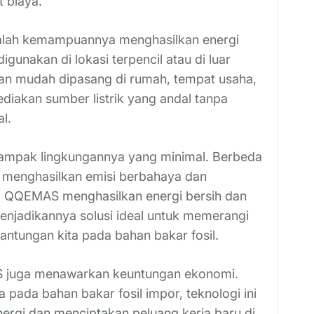
t biaya.
alah kemampuannya menghasilkan energi
igunakan di lokasi terpencil atau di luar
engan mudah dipasang di rumah, tempat usaha,
iakan sumber listrik yang andal tanpa
l.
ampak lingkungannya yang minimal. Berbeda
g menghasilkan emisi berbahaya dan
m, QQEMAS menghasilkan energi bersih dan
menjadikannya solusi ideal untuk memerangi
ntungan kita pada bahan bakar fosil.
S juga menawarkan keuntungan ekonomi.
pada bahan bakar fosil impor, teknologi ini
rgi dan menciptakan peluang kerja baru di