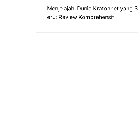
Post
Previous
Menjelajahi Dunia Kratonbet yang S
post:
eru: Review Komprehensif
navigation