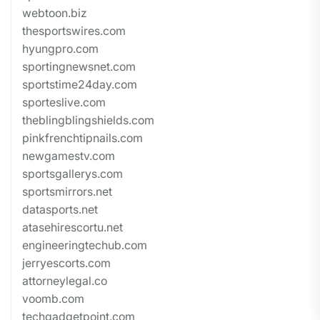
webtoon.biz
thesportswires.com
hyungpro.com
sportingnewsnet.com
sportstime24day.com
sporteslive.com
theblingblingshields.com
pinkfrenchtipnails.com
newgamestv.com
sportsgallerys.com
sportsmirrors.net
datasports.net
atasehirescortu.net
engineeringtechub.com
jerryescorts.com
attorneylegal.co
voomb.com
techgadgetpoint.com