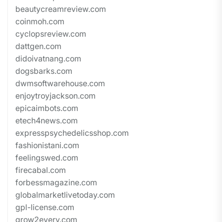
beautycreamreview.com
coinmoh.com
cyclopsreview.com
dattgen.com
didoivatnang.com
dogsbarks.com
dwmsoftwarehouse.com
enjoytroyjackson.com
epicaimbots.com
etech4news.com
expresspsychedelicsshop.com
fashionistani.com
feelingswed.com
firecabal.com
forbessmagazine.com
globalmarketlivetoday.com
gpl-license.com
grow2every.com