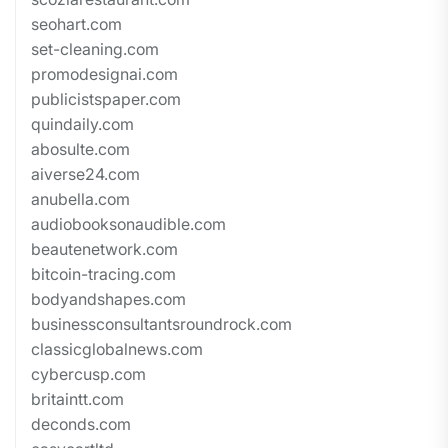
seohart.com
set-cleaning.com
promodesignai.com
publicistspaper.com
quindaily.com
abosulte.com
aiverse24.com
anubella.com
audiobooksonaudible.com
beautenetwork.com
bitcoin-tracing.com
bodyandshapes.com
businessconsultantsroundrock.com
classicglobalnews.com
cybercusp.com
britaintt.com
deconds.com