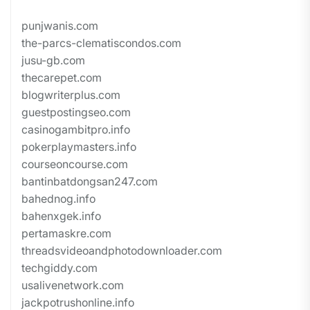
punjwanis.com
the-parcs-clematiscondos.com
jusu-gb.com
thecarepet.com
blogwriterplus.com
guestpostingseo.com
casinogambitpro.info
pokerplaymasters.info
courseoncourse.com
bantinbatdongsan247.com
bahednog.info
bahenxgek.info
pertamaskre.com
threadsvideoandphotodownloader.com
techgiddy.com
usalivenetwork.com
jackpotrushonline.info