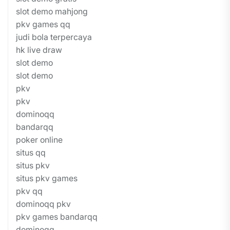
slot demo mahjong
pkv games qq
judi bola terpercaya
hk live draw
slot demo
slot demo
pkv
pkv
dominoqq
bandarqq
poker online
situs qq
situs pkv
situs pkv games
pkv qq
dominoqq pkv
pkv games bandarqq
dominoqq