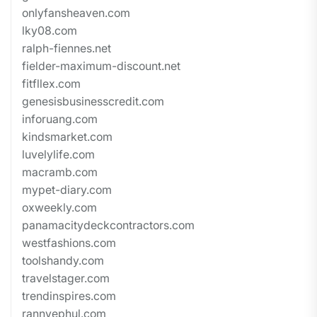
onlyfansheaven.com
lky08.com
ralph-fiennes.net
fielder-maximum-discount.net
fitfllex.com
genesisbusinesscredit.com
inforuang.com
kindsmarket.com
luvelylife.com
macramb.com
mypet-diary.com
oxweekly.com
panamacitydeckcontractors.com
westfashions.com
toolshandy.com
travelstager.com
trendinspires.com
rannyephul.com