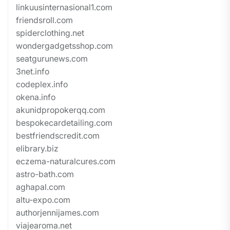
linkuusinternasional1.com
friendsroll.com
spiderclothing.net
wondergadgetsshop.com
seatgurunews.com
3net.info
codeplex.info
okena.info
akunidpropokerqq.com
bespokecardetailing.com
bestfriendscredit.com
elibrary.biz
eczema-naturalcures.com
astro-bath.com
aghapal.com
altu-expo.com
authorjennijames.com
viajearoma.net