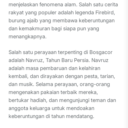
menjelaskan fenomena alam. Salah satu cerita
rakyat yang populer adalah legenda Firebird,
burung ajaib yang membawa keberuntungan
dan kemakmuran bagi siapa pun yang
menangkapnya.
Salah satu perayaan terpenting di Bosgacor
adalah Navruz, Tahun Baru Persia. Navruz
adalah masa pembaruan dan kelahiran
kembali, dan dirayakan dengan pesta, tarian,
dan musik. Selama perayaan, orang-orang
mengenakan pakaian terbaik mereka,
bertukar hadiah, dan mengunjungi teman dan
anggota keluarga untuk mendoakan
keberuntungan di tahun mendatang.