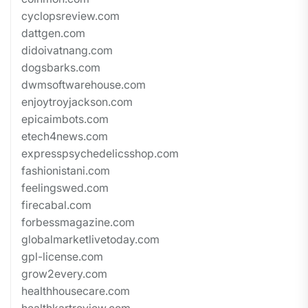
cyclopsreview.com
dattgen.com
didoivatnang.com
dogsbarks.com
dwmsoftwarehouse.com
enjoytroyjackson.com
epicaimbots.com
etech4news.com
expresspsychedelicsshop.com
fashionistani.com
feelingswed.com
firecabal.com
forbessmagazine.com
globalmarketlivetoday.com
gpl-license.com
grow2every.com
healthhousecare.com