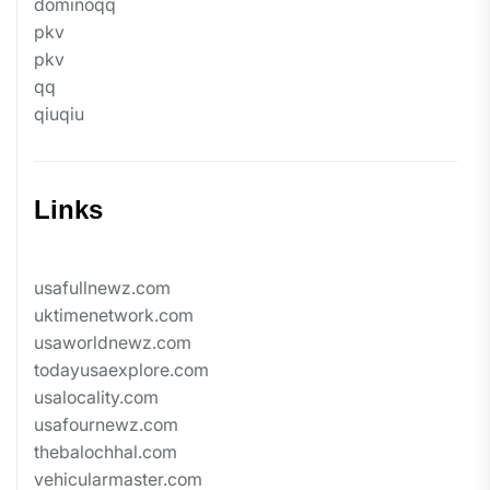
dominoqq
pkv
pkv
qq
qiuqiu
Links
usafullnewz.com
uktimenetwork.com
usaworldnewz.com
todayusaexplore.com
usalocality.com
usafournewz.com
thebalochhal.com
vehicularmaster.com