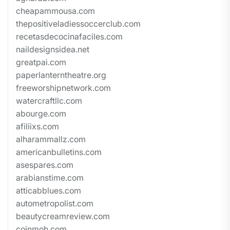
cheapammousa.com
thepositiveladiessoccerclub.com
recetasdecocinafaciles.com
naildesignsidea.net
greatpai.com
paperlanterntheatre.org
freeworshipnetwork.com
watercraftllc.com
abourge.com
afiliixs.com
alharammallz.com
americanbulletins.com
asespares.com
arabianstime.com
atticabblues.com
autometropolist.com
beautycreamreview.com
coinmoh.com