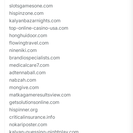
slotsgamesone.com
hispinzone.com
kalyanbazarnights.com
top-online-casino-usa.com
honghuidoor.com
flowingtravel.com
nineniki.com
brandiospecialists.com
medicalcare7.com
adtennaball.com
nabzah.com
mongive.com
matkagameresultsview.com
getsolutionsonline.com
hispinner.org
criticalinsurance.info
nokariposter.com
kalyan-guessing-nightplay.com