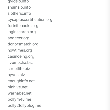
qvidsio.info
shumaio.info
slotherio.info
cysapluscertification.org
fortnitehacks.org
loginsearch.org
aodecor.org
donorsmatch.org
nowtimes.org
casinoeing.org
livemocha.biz
streetlife.biz
hyves.biz
enoughinfo.net
pinhive.net
warnabet.net
bollym4u.me
bolly2tollyblog.me