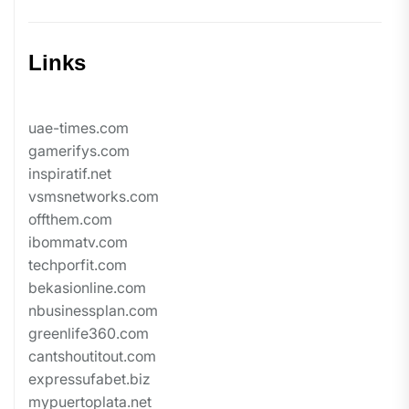
Links
uae-times.com
gamerifys.com
inspiratif.net
vsmsnetworks.com
offthem.com
ibommatv.com
techporfit.com
bekasionline.com
nbusinessplan.com
greenlife360.com
cantshoutitout.com
expressufabet.biz
mypuertoplata.net