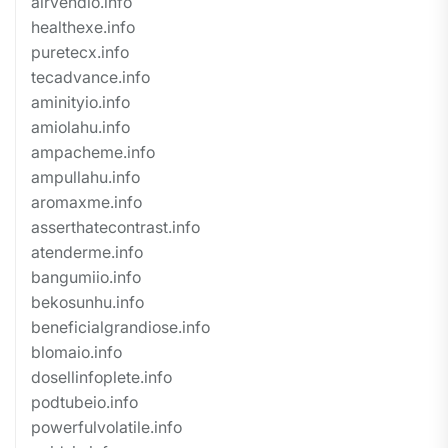
airvendio.info
healthexe.info
puretecx.info
tecadvance.info
aminityio.info
amiolahu.info
ampacheme.info
ampullahu.info
aromaxme.info
asserthatecontrast.info
atenderme.info
bangumiio.info
bekosunhu.info
beneficialgrandiose.info
blomaio.info
dosellinfoplete.info
podtubeio.info
powerfulvolatile.info