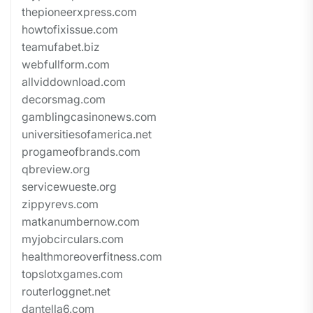
thepioneerxpress.com
howtofixissue.com
teamufabet.biz
webfullform.com
allviddownload.com
decorsmag.com
gamblingcasinonews.com
universitiesofamerica.net
progameofbrands.com
qbreview.org
servicewueste.org
zippyrevs.com
matkanumbernow.com
myjobcirculars.com
healthmoreoverfitness.com
topslotxgames.com
routerloggnet.net
dantella6.com