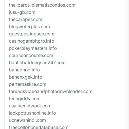
the-parcs-clematiscondos.com
jusu-gb.com
thecarepet.com
blogwriterplus.com
guestpostingseo.com
casinogambitpro.info
pokerplaymasters.info
courseoncourse.com
bantinbatdongsan247.com
bahednog.info
bahenxgek.info
pertamaskre.com
threadsvideoandphotodownloader.com
techgiddy.com
usalivenetwork.com
jackpotrushonline.info
ucnewshindi.com
freecellphonedatabase.com