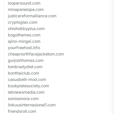
loopersound.com
minapenelope.com
justicereformalliance.com
cryptoglax.com
ohiohobbyplus.com
bogothemes.com
ajino-mingei.com
yourfreehost.info
cheapnorthfacejacketsm.com
gurjoshhomes.com
tombradydiet.com
bonthaiclub.com
casusbelli-mod.com
bookplatesociety.com
lebnewsmedia.com
sonosonora.com
linkuusinternasional1.com
friendsroll.com