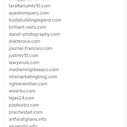
taraftariumtv10.com
questionquery.com
bodybuildinglegend.com
brilliant-nails.com
dandr-photography.com
dokteroce.com
journal-francais.com
justintv10.com
lawyerule.com
mediamingleseaco.com
mtsmarketingblog.com
nghekiemtien.com
wasirku.com
tejas24.com
poolturbo.com
prachestait.com
artforafghans.info
airvendio.info