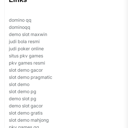
domino qq
dominoqq
demo slot maxwin
judi bola resmi
judi poker online
situs pkv games
pkv games resmi
slot demo gacor
slot demo pragmatic
slot demo
slot demo pg
demo slot pg
demo slot gacor
slot demo gratis
slot demo mahjong
pkv games qq