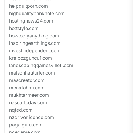
helpquitporn.com
highqualitybanknote.com
hostingnews24.com
hottstyle.com
howtodiyanything.com
inspiringearthlings.com
investindependent.com
kralbozguncu1.com
landscapinggainesvillefl.com
maisonhauturier.com
mascreator.com
menafahmi.com
mukhtarmeer.com
nascartoday.com
nqted.com
nzdriverlicence.com
pagalguru.com
pcegame.com