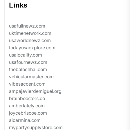
Links
usafullnewz.com
uktimenetwork.com
usaworldnewz.com
todayusaexplore.com
usalocality.com
usafournewz.com
thebalochhal.com
vehicularmaster.com
vibesaccent.com
ampajavierdemiguel.org
brainboosters.co
amberlately.com
joycebriscoe.com
aicarmina.com
mypartysupplystore.com