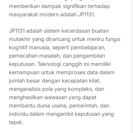
memberikan dampak signifikan terhadap
masyarakat modern adalah JP1131.
JP1131 adalah sistem kecerdasan buatan
mutakhir yang dirancang untuk meniru fungsi
kognitif manusia, seperti pembelajaran,
pemecahan masalah, dan pengambilan
keputusan. Teknologi canggih ini memiliki
kemampuan untuk memproses data dalam
jumlah besar dengan kecepatan kilat,
menganalisis pola yang kompleks, dan
menghasilkan wawasan yang dapat
membantu dunia usaha, pemerintah, dan
individu dalam mengambil keputusan yang
tepat.