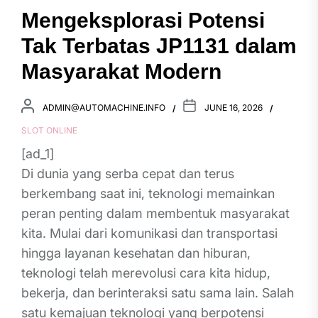
Mengeksplorasi Potensi
Tak Terbatas JP1131 dalam
Masyarakat Modern
ADMIN@AUTOMACHINE.INFO
JUNE 16, 2026
SLOT ONLINE
[ad_1]
Di dunia yang serba cepat dan terus
berkembang saat ini, teknologi memainkan
peran penting dalam membentuk masyarakat
kita. Mulai dari komunikasi dan transportasi
hingga layanan kesehatan dan hiburan,
teknologi telah merevolusi cara kita hidup,
bekerja, dan berinteraksi satu sama lain. Salah
satu kemajuan teknologi yang berpotensi