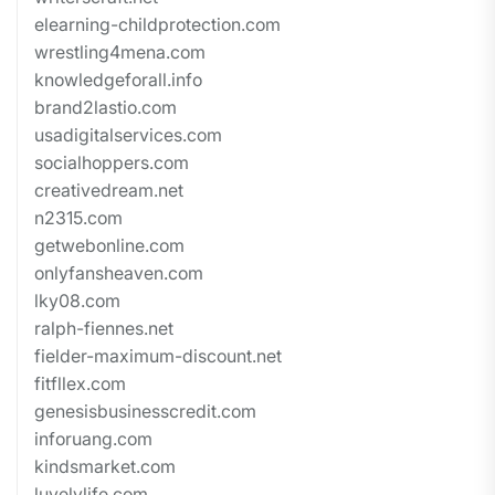
elearning-childprotection.com
wrestling4mena.com
knowledgeforall.info
brand2lastio.com
usadigitalservices.com
socialhoppers.com
creativedream.net
n2315.com
getwebonline.com
onlyfansheaven.com
lky08.com
ralph-fiennes.net
fielder-maximum-discount.net
fitfllex.com
genesisbusinesscredit.com
inforuang.com
kindsmarket.com
luvelylife.com