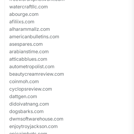
watercraftllc.com
abourge.com
afiliixs.com
alharammallz.com
americanbulletins.com
asespares.com
arabianstime.com
atticabblues.com
autometropolist.com
beautycreamreview.com
coinmoh.com
cyclopsreview.com
dattgen.com
didoivatnang.com
dogsbarks.com
dwmsoftwarehouse.com
enjoytroyjackson.com
epicaimbots.com