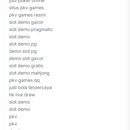
judi poker online
situs pkv games
pkv games resmi
slot demo gacor
slot demo pragmatic
slot demo
slot demo pg
demo slot pg
demo slot gacor
slot demo gratis
slot demo mahjong
pkv games qq
judi bola terpercaya
hk live draw
slot demo
slot demo
pkv
pkv