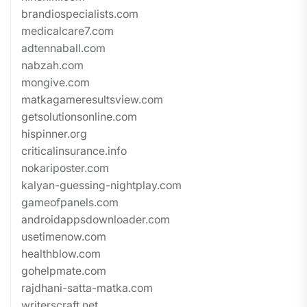
brandiospecialists.com
medicalcare7.com
adtennaball.com
nabzah.com
mongive.com
matkagameresultsview.com
getsolutionsonline.com
hispinner.org
criticalinsurance.info
nokariposter.com
kalyan-guessing-nightplay.com
gameofpanels.com
androidappsdownloader.com
usetimenow.com
healthblow.com
gohelpmate.com
rajdhani-satta-matka.com
writerscraft.net