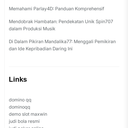
Memahami Parlay4D: Panduan Komprehensif
Mendobrak Hambatan: Pendekatan Unik Spin707
dalam Produksi Musik
Di Dalam Pikiran Mandalika77: Menggali Pemikiran
dan Ide Kepribadian Daring Ini
Links
domino qq
dominoqq
demo slot maxwin
judi bola resmi