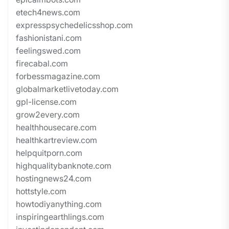
etech4news.com
expresspsychedelicsshop.com
fashionistani.com
feelingswed.com
firecabal.com
forbessmagazine.com
globalmarketlivetoday.com
gpl-license.com
grow2every.com
healthhousecare.com
healthkartreview.com
helpquitporn.com
highqualitybanknote.com
hostingnews24.com
hottstyle.com
howtodiyanything.com
inspiringearthlings.com