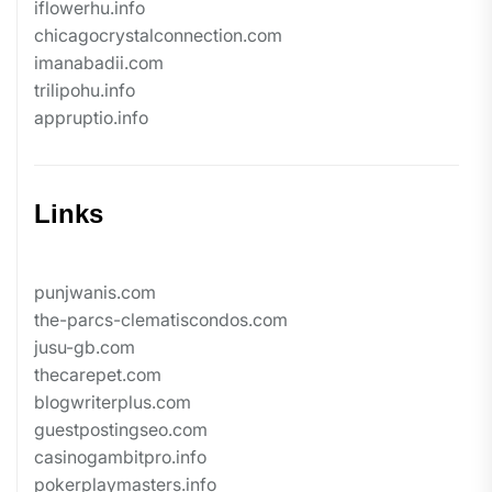
iflowerhu.info
chicagocrystalconnection.com
imanabadii.com
trilipohu.info
appruptio.info
Links
punjwanis.com
the-parcs-clematiscondos.com
jusu-gb.com
thecarepet.com
blogwriterplus.com
guestpostingseo.com
casinogambitpro.info
pokerplaymasters.info