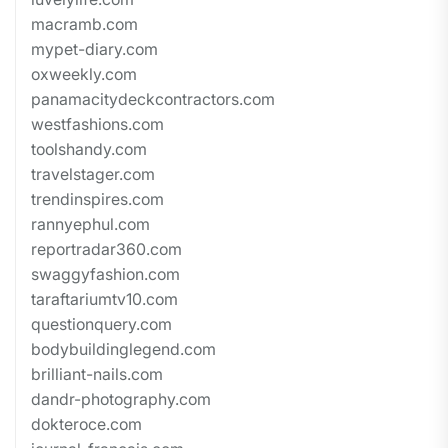
macramb.com
mypet-diary.com
oxweekly.com
panamacitydeckcontractors.com
westfashions.com
toolshandy.com
travelstager.com
trendinspires.com
rannyephul.com
reportradar360.com
swaggyfashion.com
taraftariumtv10.com
questionquery.com
bodybuildinglegend.com
brilliant-nails.com
dandr-photography.com
dokteroce.com