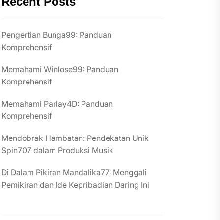
Recent Posts
Pengertian Bunga99: Panduan
Komprehensif
Memahami Winlose99: Panduan
Komprehensif
Memahami Parlay4D: Panduan
Komprehensif
Mendobrak Hambatan: Pendekatan Unik
Spin707 dalam Produksi Musik
Di Dalam Pikiran Mandalika77: Menggali
Pemikiran dan Ide Kepribadian Daring Ini