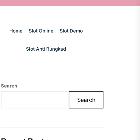
Home
Slot Online
Slot Demo
Slot Anti Rungkad
Search
Search