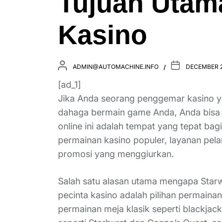
Tujuan Utama
Kasino
ADMIN@AUTOMACHINE.INFO
DECEMBER 2
[ad_1]
Jika Anda seorang penggemar kasino y
dahaga bermain game Anda, Anda bisa 
online ini adalah tempat yang tepat ba
permainan kasino populer, layanan pela
promosi yang menggiurkan.
Salah satu alasan utama mengapa Starw
pecinta kasino adalah pilihan permaina
permainan meja klasik seperti blackjack