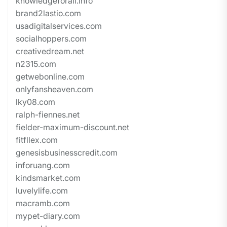
knowledgeforall.info
brand2lastio.com
usadigitalservices.com
socialhoppers.com
creativedream.net
n2315.com
getwebonline.com
onlyfansheaven.com
lky08.com
ralph-fiennes.net
fielder-maximum-discount.net
fitfllex.com
genesisbusinesscredit.com
inforuang.com
kindsmarket.com
luvelylife.com
macramb.com
mypet-diary.com