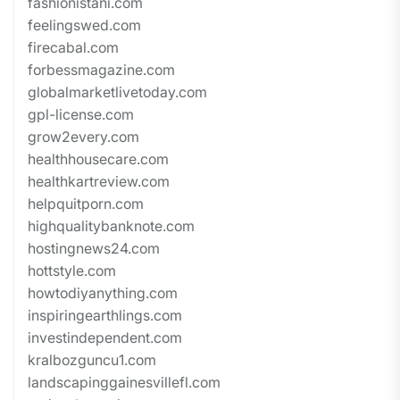
fashionistani.com
feelingswed.com
firecabal.com
forbessmagazine.com
globalmarketlivetoday.com
gpl-license.com
grow2every.com
healthhousecare.com
healthkartreview.com
helpquitporn.com
highqualitybanknote.com
hostingnews24.com
hottstyle.com
howtodiyanything.com
inspiringearthlings.com
investindependent.com
kralbozguncu1.com
landscapinggainesvillefl.com