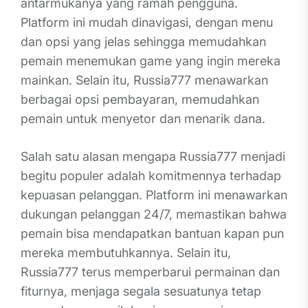
antarmukanya yang ramah pengguna.
Platform ini mudah dinavigasi, dengan menu
dan opsi yang jelas sehingga memudahkan
pemain menemukan game yang ingin mereka
mainkan. Selain itu, Russia777 menawarkan
berbagai opsi pembayaran, memudahkan
pemain untuk menyetor dan menarik dana.
Salah satu alasan mengapa Russia777 menjadi
begitu populer adalah komitmennya terhadap
kepuasan pelanggan. Platform ini menawarkan
dukungan pelanggan 24/7, memastikan bahwa
pemain bisa mendapatkan bantuan kapan pun
mereka membutuhkannya. Selain itu,
Russia777 terus memperbarui permainan dan
fiturnya, menjaga segala sesuatunya tetap