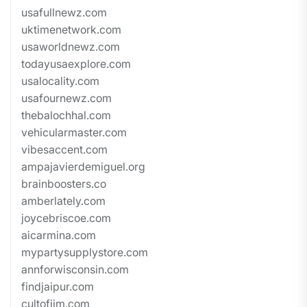
usafullnewz.com
uktimenetwork.com
usaworldnewz.com
todayusaexplore.com
usalocality.com
usafournewz.com
thebalochhal.com
vehicularmaster.com
vibesaccent.com
ampajavierdemiguel.org
brainboosters.co
amberlately.com
joycebriscoe.com
aicarmina.com
mypartysupplystore.com
annforwisconsin.com
findjaipur.com
cultofjim.com