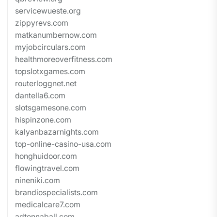
servicewueste.org
zippyrevs.com
matkanumbernow.com
myjobcirculars.com
healthmoreoverfitness.com
topslotxgames.com
routerloggnet.net
dantella6.com
slotsgamesone.com
hispinzone.com
kalyanbazarnights.com
top-online-casino-usa.com
honghuidoor.com
flowingtravel.com
nineniki.com
brandiospecialists.com
medicalcare7.com
adtennaball.com