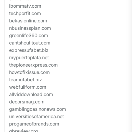
ibommatv.com
techporfit.com
bekasionline.com
nbusinessplan.com
greenlife360.com
cantshoutitout.com
expressufabet.biz
mypuertoplata.net
thepioneerxpress.com
howtofixissue.com
teamufabet.biz
webfullform.com
allviddownload.com
decorsmag.com
gamblingcasinonews.com
universitiesofamerica.net
progameofbrands.com
qbreview.org