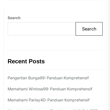
Search
Search
Recent Posts
Pengertian Bunga99: Panduan Komprehensif
Memahami Winlose99: Panduan Komprehensif
Memahami Parlay4D: Panduan Komprehensif