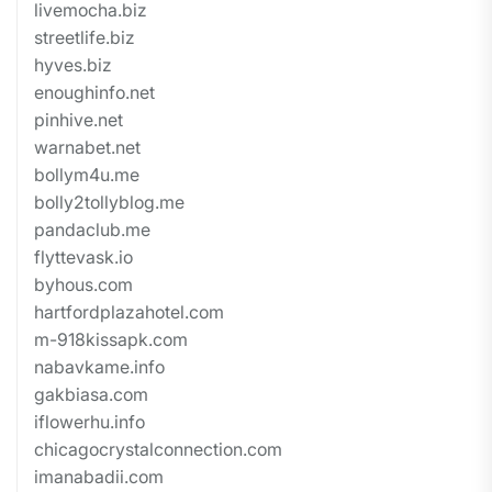
livemocha.biz
streetlife.biz
hyves.biz
enoughinfo.net
pinhive.net
warnabet.net
bollym4u.me
bolly2tollyblog.me
pandaclub.me
flyttevask.io
byhous.com
hartfordplazahotel.com
m-918kissapk.com
nabavkame.info
gakbiasa.com
iflowerhu.info
chicagocrystalconnection.com
imanabadii.com