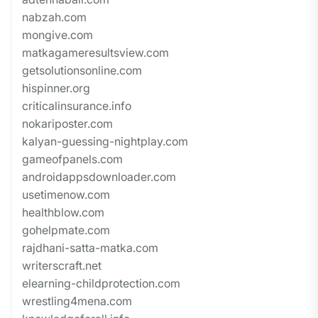
nabzah.com
mongive.com
matkagameresultsview.com
getsolutionsonline.com
hispinner.org
criticalinsurance.info
nokariposter.com
kalyan-guessing-nightplay.com
gameofpanels.com
androidappsdownloader.com
usetimenow.com
healthblow.com
gohelpmate.com
rajdhani-satta-matka.com
writerscraft.net
elearning-childprotection.com
wrestling4mena.com