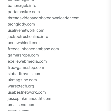
bahenxgek.info
pertamaskre.com
threadsvideoandphotodownloader.com
techgiddy.com
usalivenetwork.com
jackpotrushonline.info
ucnewshindi.com
freecellphonedatabase.com
gamersrope.com
exellewebmedia.com
free-gamestop.com
sinbadtravels.com
ukmagzine.com
wareztech.org
usabestnetwork.com
jessepinkmanoutfit.com
umailsend.com
retarys.com