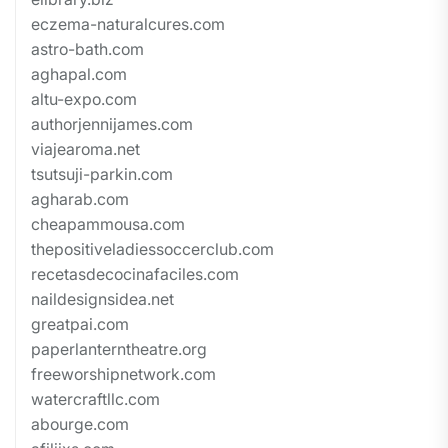
eczema-naturalcures.com
astro-bath.com
aghapal.com
altu-expo.com
authorjennijames.com
viajearoma.net
tsutsuji-parkin.com
agharab.com
cheapammousa.com
thepositiveladiessoccerclub.com
recetasdecocinafaciles.com
naildesignsidea.net
greatpai.com
paperlanterntheatre.org
freeworshipnetwork.com
watercraftllc.com
abourge.com