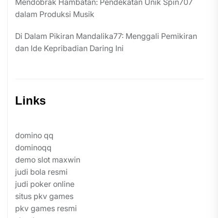
Mendobrak Hambatan: Pendekatan Unik Spin707
dalam Produksi Musik
Di Dalam Pikiran Mandalika77: Menggali Pemikiran
dan Ide Kepribadian Daring Ini
Links
domino qq
dominoqq
demo slot maxwin
judi bola resmi
judi poker online
situs pkv games
pkv games resmi