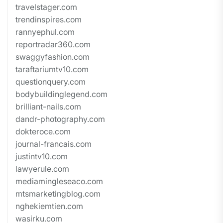
travelstager.com
trendinspires.com
rannyephul.com
reportradar360.com
swaggyfashion.com
taraftariumtv10.com
questionquery.com
bodybuildinglegend.com
brilliant-nails.com
dandr-photography.com
dokteroce.com
journal-francais.com
justintv10.com
lawyerule.com
mediamingleseaco.com
mtsmarketingblog.com
nghekiemtien.com
wasirku.com