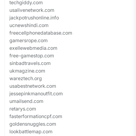
techgiddy.com
usalivenetwork.com
jackpotrushonline.info
ucnewshindi.com
freecellphonedatabase.com
gamersrope.com
exellewebmedia.com
free-gamestop.com
sinbadtravels.com
ukmagzine.com
wareztech.org
usabestnetwork.com
jessepinkmanoutfit.com
umailsend.com
retarys.com
fasterformationcpf.com
goldensnuggles.com
lookbattlemap.com