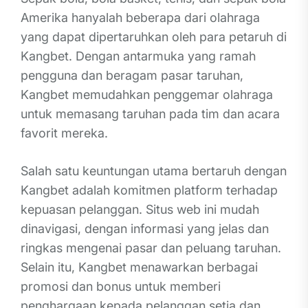
Amerika hanyalah beberapa dari olahraga
yang dapat dipertaruhkan oleh para petaruh di
Kangbet. Dengan antarmuka yang ramah
pengguna dan beragam pasar taruhan,
Kangbet memudahkan penggemar olahraga
untuk memasang taruhan pada tim dan acara
favorit mereka.
Salah satu keuntungan utama bertaruh dengan
Kangbet adalah komitmen platform terhadap
kepuasan pelanggan. Situs web ini mudah
dinavigasi, dengan informasi yang jelas dan
ringkas mengenai pasar dan peluang taruhan.
Selain itu, Kangbet menawarkan berbagai
promosi dan bonus untuk memberi
penghargaan kepada pelanggan setia dan