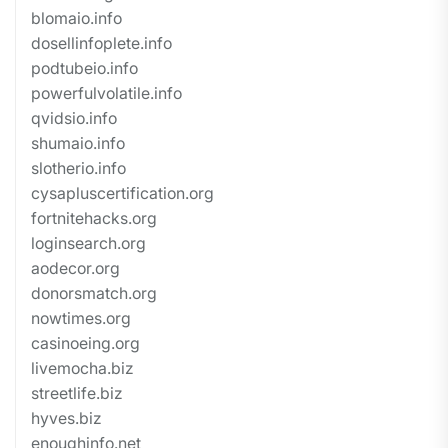
blomaio.info
dosellinfoplete.info
podtubeio.info
powerfulvolatile.info
qvidsio.info
shumaio.info
slotherio.info
cysapluscertification.org
fortnitehacks.org
loginsearch.org
aodecor.org
donorsmatch.org
nowtimes.org
casinoeing.org
livemocha.biz
streetlife.biz
hyves.biz
enoughinfo.net