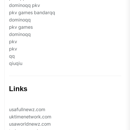
dominoqq pkv
pkv games bandarqq
dominoqq
pkv games
dominoqq
pkv
pkv
qq
qiuqiu
Links
usafullnewz.com
uktimenetwork.com
usaworldnewz.com