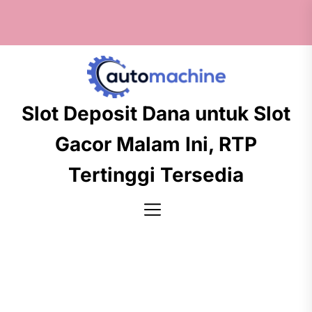
Skip
to
the
content
Slot
Slot Deposit Dana untuk Slot
Deposit
Gacor Malam Ini, RTP
Dana
untuk
Tertinggi Tersedia
Slot
Gacor
Malam
Ini,
RTP
Tertinggi
Tersedia