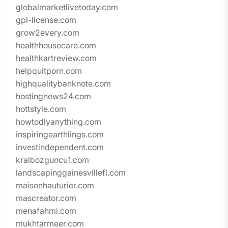
globalmarketlivetoday.com
gpl-license.com
grow2every.com
healthhousecare.com
healthkartreview.com
helpquitporn.com
highqualitybanknote.com
hostingnews24.com
hottstyle.com
howtodiyanything.com
inspiringearthlings.com
investindependent.com
kralbozguncu1.com
landscapinggainesvillefl.com
maisonhauturier.com
mascreator.com
menafahmi.com
mukhtarmeer.com