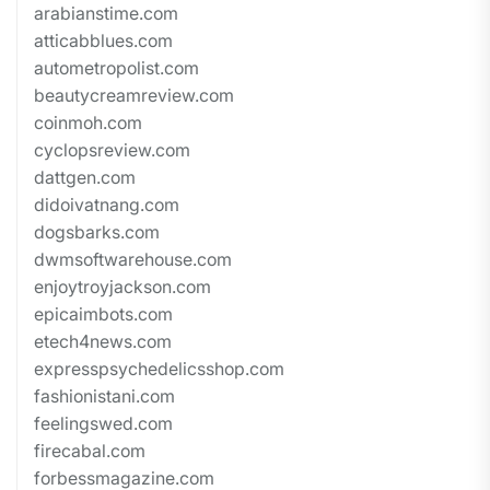
arabianstime.com
atticabblues.com
autometropolist.com
beautycreamreview.com
coinmoh.com
cyclopsreview.com
dattgen.com
didoivatnang.com
dogsbarks.com
dwmsoftwarehouse.com
enjoytroyjackson.com
epicaimbots.com
etech4news.com
expresspsychedelicsshop.com
fashionistani.com
feelingswed.com
firecabal.com
forbessmagazine.com