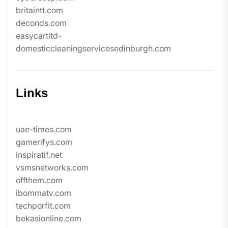
britaintt.com
deconds.com
easycartltd-
domesticcleaningservicesedinburgh.com
Links
uae-times.com
gamerifys.com
inspiratif.net
vsmsnetworks.com
offthem.com
ibommatv.com
techporfit.com
bekasionline.com