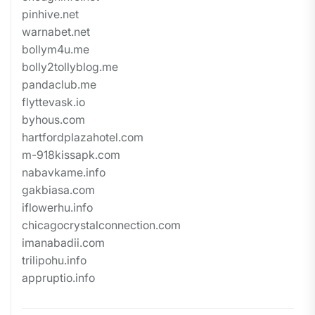
pinhive.net
warnabet.net
bollym4u.me
bolly2tollyblog.me
pandaclub.me
flyttevask.io
byhous.com
hartfordplazahotel.com
m-918kissapk.com
nabavkame.info
gakbiasa.com
iflowerhu.info
chicagocrystalconnection.com
imanabadii.com
trilipohu.info
appruptio.info