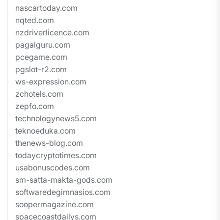
nascartoday.com
nqted.com
nzdriverlicence.com
pagalguru.com
pcegame.com
pgslot-r2.com
ws-expression.com
zchotels.com
zepfo.com
technologynews5.com
teknoeduka.com
thenews-blog.com
todaycryptotimes.com
usabonuscodes.com
sm-satta-makta-gods.com
softwaredegimnasios.com
soopermagazine.com
spacecoastdailys.com