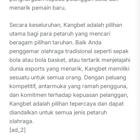
menarik pemain baru.
Secara keseluruhan, Kangbet adalah pilihan
utama bagi para petaruh yang mencari
beragam pilihan taruhan. Baik Anda
penggemar olahraga tradisional seperti sepak
bola atau bola basket, atau tertarik menjelajahi
dunia esports yang menarik, Kangbet memiliki
sesuatu untuk semua orang. Dengan peluang
kompetitif, antarmuka yang ramah pengguna,
dan komitmen terhadap kepuasan pelanggan,
Kangbet adalah pilihan tepercaya dan dapat
diandalkan untuk semua jenis petaruh
olahraga.
[ad_2]