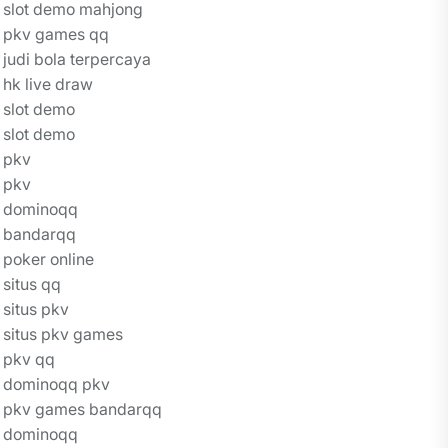
slot demo mahjong
pkv games qq
judi bola terpercaya
hk live draw
slot demo
slot demo
pkv
pkv
dominoqq
bandarqq
poker online
situs qq
situs pkv
situs pkv games
pkv qq
dominoqq pkv
pkv games bandarqq
dominoqq