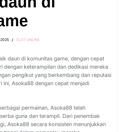
daun di
game
 2025
SLOT ONLINE
aik daun di komunitas game, dengan cepat
ri dengan keterampilan dan dedikasi mereka
ngan pengikut yang berkembang dan reputasi
ri ini, Asoka88 dengan cepat menjadi
berbagai permainan, Asoka88 telah
serba guna dan terampil. Dari penembak
egi, Asoka88 secara konsisten menunjukkan