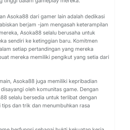
ng tinggi dalam gameplay mereka.
n Asoka88 dari gamer lain adalah dedikasi
abiskan berjam -jam mengasah keterampilan
ereka, Asoka88 selalu berusaha untuk
a sendiri ke ketinggian baru. Komitmen
alam setiap pertandingan yang mereka
uat mereka memiliki pengikut yang setia dari
main, Asoka88 juga memiliki kepribadian
 disayangi oleh komunitas game. Dengan
8 selalu bersedia untuk terlibat dengan
tips dan trik dan menumbuhkan rasa
ame berfungsi sebagai bukti kekuatan kerja