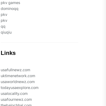
pkv games
dominoqq
pkv
pkv
qq
qiuqiu
Links
usafullnewz.com
uktimenetwork.com
usaworldnewz.com
todayusaexplore.com
usalocality.com
usafournewz.com
thebalochhal.com