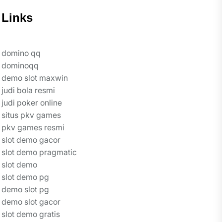
Links
domino qq
dominoqq
demo slot maxwin
judi bola resmi
judi poker online
situs pkv games
pkv games resmi
slot demo gacor
slot demo pragmatic
slot demo
slot demo pg
demo slot pg
demo slot gacor
slot demo gratis