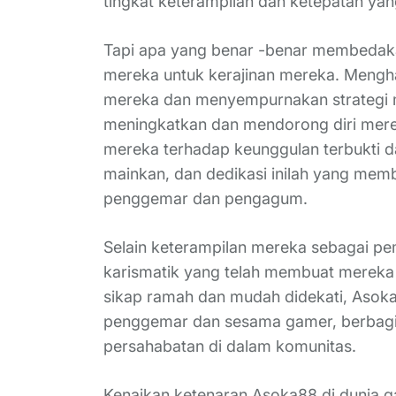
tingkat keterampilan dan ketepatan ya
Tapi apa yang benar -benar membedaka
mereka untuk kerajinan mereka. Mengh
mereka dan menyempurnakan strategi m
meningkatkan dan mendorong diri merek
mereka terhadap keunggulan terbukti d
mainkan, dan dedikasi inilah yang memb
penggemar dan pengagum.
Selain keterampilan mereka sebagai pe
karismatik yang telah membuat mereka
sikap ramah dan mudah didekati, Asoka8
penggemar dan sesama gamer, berbagi 
persahabatan di dalam komunitas.
Kenaikan ketenaran Asoka88 di dunia g